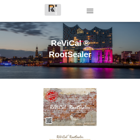
TOGGLE NAVIGATION
ReViCal ®
RootSealer